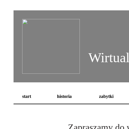
Wirtua
start
historia
zabytki
Zapraszamy do w