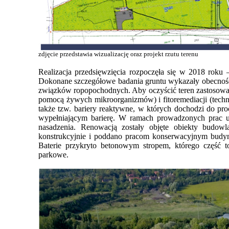
zdjęcie przedstawia wizualizację oraz projekt rzutu terenu
Realizacja przedsięwzięcia rozpoczęła się w 2018 roku 
Dokonane szczegółowe badania gruntu wykazały obecność
związków ropopochodnych. Aby oczyścić teren zastosowan
pomocą żywych mikroorganizmów) i fitoremediacji (techn
także tzw. bariery reaktywne, w których dochodzi do pr
wypełniającym barierę. W ramach prowadzonych prac us
nasadzenia. Renowacją zostały objęte obiekty budowl
konstrukcyjnie i poddano pracom konserwacyjnym budyn
Baterie przykryto betonowym stropem, którego część t
parkowe.