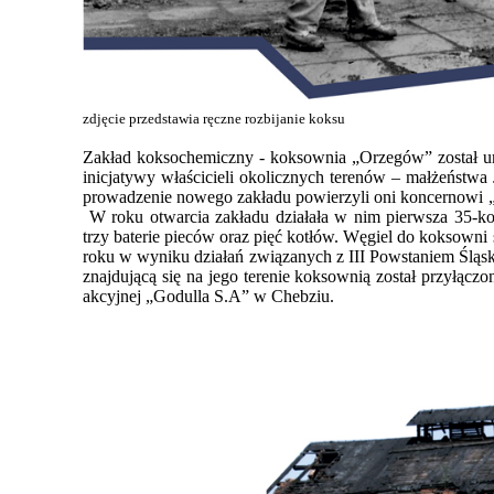
zdjęcie przedstawia ręczne rozbijanie koksu
Zakład koksochemiczny - koksownia „Orzegów” został u
inicjatywy właścicieli okolicznych terenów – małżeństwa
prowadzenie nowego zakładu powierzyli oni koncernow
W roku otwarcia zakładu działała w nim pierwsza 35-k
trzy baterie pieców oraz pięć kotłów. Węgiel do koksowni
roku w wyniku działań związanych z III Powstaniem Śląsk
znajdującą się na jego terenie koksownią został przyłączo
akcyjnej „Godulla S.A” w Chebziu.