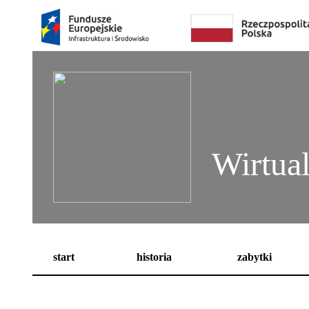
Wirtua
start
historia
zabytki