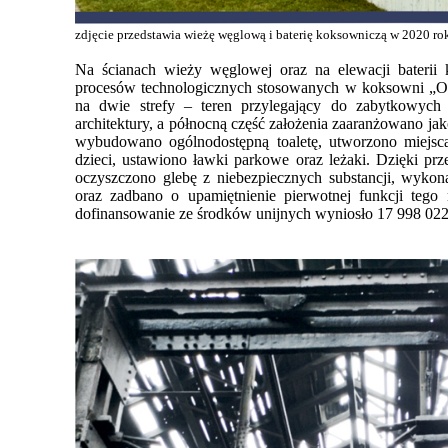
zdjęcie przedstawia wieżę węglową i baterię koksowniczą w 2020 ro
Na ścianach wieży węglowej oraz na elewacji baterii 
procesów technologicznych stosowanych w koksowni „Orz
na dwie strefy – teren przylegający do zabytkowych
architektury, a północną część założenia zaaranżowano jak
wybudowano ogólnodostępną toaletę, utworzono miejs
dzieci, ustawiono ławki parkowe oraz leżaki. Dzięki pr
oczyszczono glebę z niebezpiecznych substancji, wykon
oraz zadbano o upamiętnienie pierwotnej funkcji tego
dofinansowanie ze środków unijnych wyniosło 17 998 022,